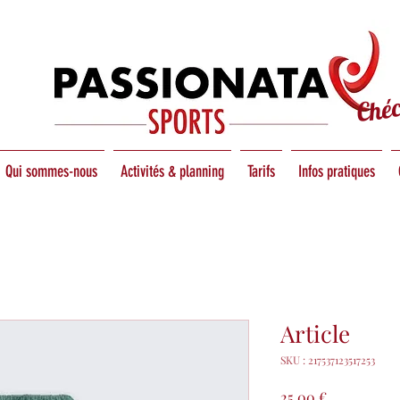
Ché
Qui sommes-nous
Activités & planning
Tarifs
Infos pratiques
Article
SKU : 217537123517253
Prix
25,00 €